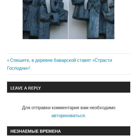
Previous
Спешите, в деревне баварской ставят «Страсти
Навигация
Господни»!
Post:
по
LEAVE A REPLY
записям
Для отправки комментария вам необходимо
авторизоваться
.
НЕЗНАЕМЫЕ ВРЕМЕНА