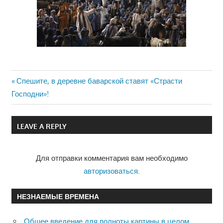
Previous
Спешите, в деревне баварской ставят «Страсти
Навигация
Господни»!
Post:
по
LEAVE A REPLY
записям
Для отправки комментария вам необходимо
авторизоваться
.
НЕЗНАЕМЫЕ ВРЕМЕНА
Общее введение для полноты картины в целом