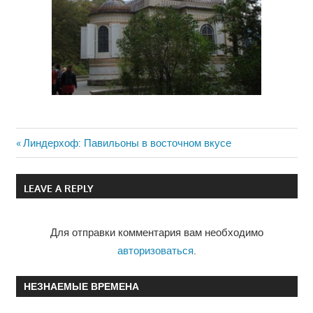
Previous
Линдерхоф: Павильоны в восточном вкусе
Навигация
Post:
по
LEAVE A REPLY
записям
Для отправки комментария вам необходимо
авторизоваться
.
НЕЗНАЕМЫЕ ВРЕМЕНА