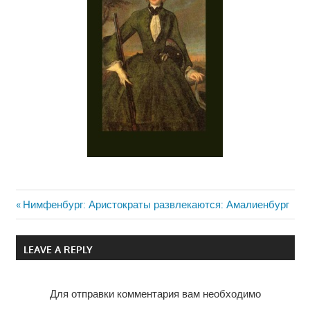
Previous
Нимфенбург: Аристократы развлекаются: Амалиенбург
Навигация
Post:
по
LEAVE A REPLY
записям
Для отправки комментария вам необходимо