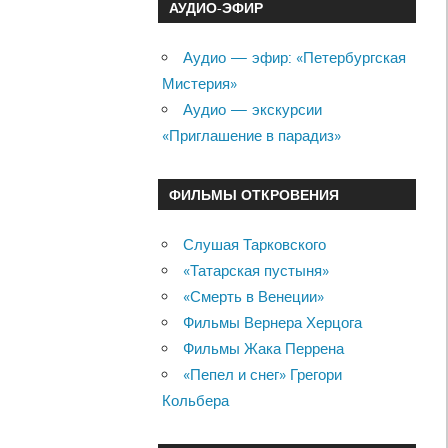
АУДИО-ЭФИР
Аудио — эфир: «Петербургская
Мистерия»
Аудио — экскурсии
«Приглашение в парадиз»
ФИЛЬМЫ ОТКРОВЕНИЯ
Слушая Тарковского
«Татарская пустыня»
«Смерть в Венеции»
Фильмы Вернера Херцога
Фильмы Жака Перрена
«Пепел и снег» Грегори
Кольбера