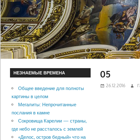
05
НЕЗНАЕМЫЕ ВРЕМЕНА
26.12.2016
Г
Общее введение для полноты
картины в целом
Мегалиты: Непрочитанные
послания в камне
Сокровища Карелии — страны,
где небо не рассталось с землей
«Делос, остров бедный» что на