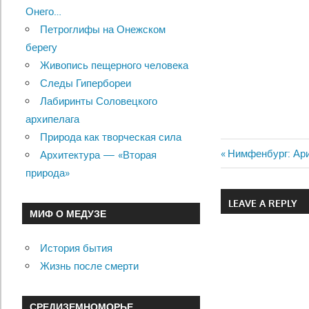
Онего…
Петроглифы на Онежском
берегу
Живопись пещерного человека
Следы Гипербореи
Лабиринты Соловецкого
архипелага
Природа как творческая сила
Previous
Нимфенбург: Ар
Архитектура — «Вторая
Навигац
Post:
природа»
по
LEAVE A REPLY
МИФ О МЕДУЗЕ
записям
История бытия
Жизнь после смерти
СРЕДИЗЕМНОМОРЬЕ