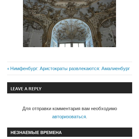
Previous
Нимфенбург: Аристократы развлекаются: Амалиенбург
Навигация
Post:
по
LEAVE A REPLY
записям
Для отправки комментария вам необходимо
авторизоваться
.
НЕЗНАЕМЫЕ ВРЕМЕНА