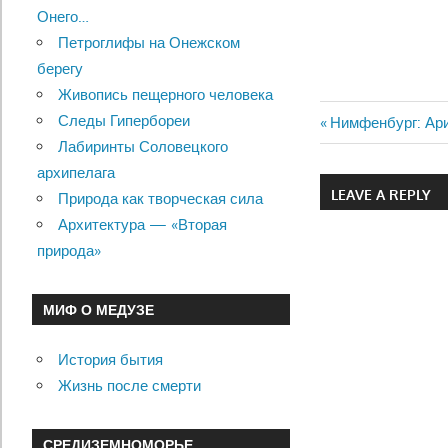
Онего…
Петроглифы на Онежском
берегу
Живопись пещерного человека
Следы Гипербореи
Previous
Нимфенбург: Ар
Навигац
Лабиринты Соловецкого
Post:
архипелага
по
LEAVE A REPLY
Природа как творческая сила
записям
Архитектура — «Вторая
природа»
МИФ О МЕДУЗЕ
История бытия
Жизнь после смерти
СРЕДИЗЕМНОМОРЬЕ