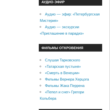
АУДИО-ЭФИР
Аудио — эфир: «Петербургская
Мистерия»
Аудио — экскурсии
«Приглашение в парадиз»
ФИЛЬМЫ ОТКРОВЕНИЯ
Слушая Тарковского
«Татарская пустыня»
«Смерть в Венеции»
Фильмы Вернера Херцога
Фильмы Жака Перрена
«Пепел и снег» Грегори
Кольбера