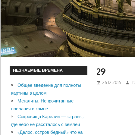
29
НЕЗНАЕМЫЕ ВРЕМЕНА
26.12.2016
Г
Общее введение для полноты
картины в целом
Мегалиты: Непрочитанные
послания в камне
Сокровища Карелии — страны,
где небо не рассталось с землей
«Делос, остров бедный» что на