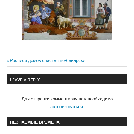
Previous
Росписи домов счастья по-баварски
Навигация
Post:
по
LEAVE A REPLY
записям
Для отправки комментария вам необходимо
авторизоваться
.
НЕЗНАЕМЫЕ ВРЕМЕНА