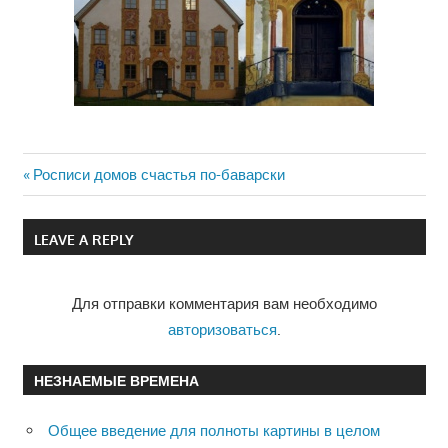
Previous
Росписи домов счастья по-баварски
Навигация
Post:
по
LEAVE A REPLY
записям
Для отправки комментария вам необходимо
авторизоваться
.
НЕЗНАЕМЫЕ ВРЕМЕНА
Общее введение для полноты картины в целом