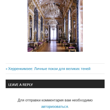
Previous
Херренкимзее: Личные покои для великих теней
Навигация
Post:
по
LEAVE A REPLY
записям
Для отправки комментария вам необходимо
авторизоваться
.