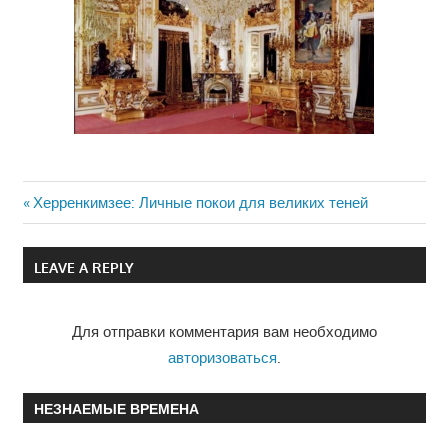
Previous
Херренкимзее: Личные покои для великих теней
Навигация
Post:
по
LEAVE A REPLY
записям
Для отправки комментария вам необходимо
авторизоваться
.
НЕЗНАЕМЫЕ ВРЕМЕНА