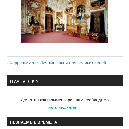
Previous
Херренкимзее: Личные покои для великих теней
Навигация
Post:
по
LEAVE A REPLY
записям
Для отправки комментария вам необходимо
авторизоваться
.
НЕЗНАЕМЫЕ ВРЕМЕНА