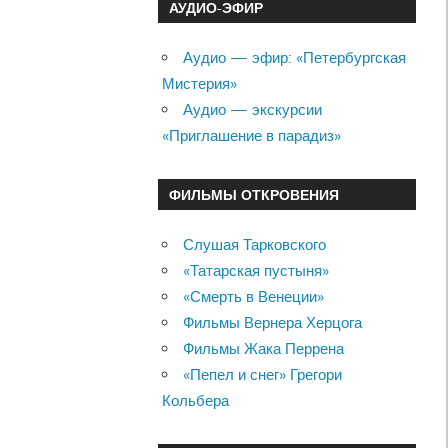
АУДИО-ЭФИР
Аудио — эфир: «Петербургская
Мистерия»
Аудио — экскурсии
«Приглашение в парадиз»
ФИЛЬМЫ ОТКРОВЕНИЯ
Слушая Тарковского
«Татарская пустыня»
«Смерть в Венеции»
Фильмы Вернера Херцога
Фильмы Жака Перрена
«Пепел и снег» Грегори
Кольбера