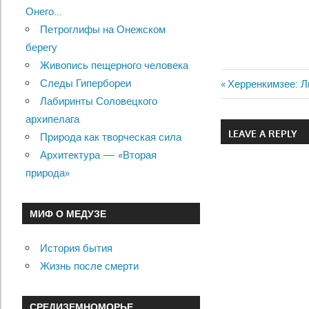
Онего…
Петроглифы на Онежском
берегу
Живопись пещерного человека
Следы Гипербореи
Previous
Херренкимзее: Л
Навигац
Лабиринты Соловецкого
Post:
архипелага
по
LEAVE A REPLY
Природа как творческая сила
записям
Архитектура — «Вторая
природа»
МИФ О МЕДУЗЕ
История бытия
Жизнь после смерти
СРЕДИЗЕМНОМОРЬЕ