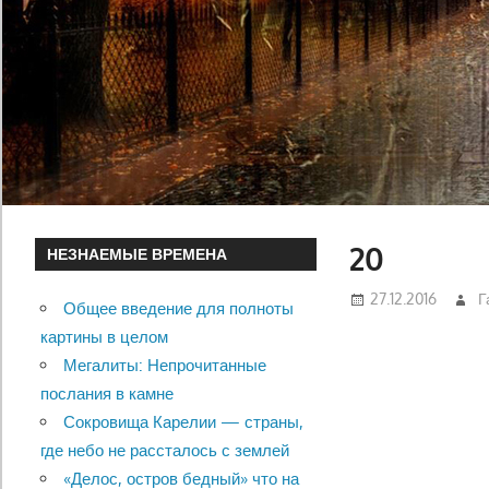
20
НЕЗНАЕМЫЕ ВРЕМЕНА
27.12.2016
Г
Общее введение для полноты
картины в целом
Мегалиты: Непрочитанные
послания в камне
Сокровища Карелии — страны,
где небо не рассталось с землей
«Делос, остров бедный» что на