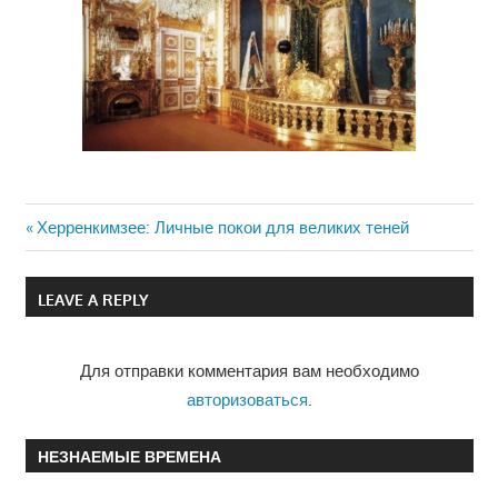
Previous
Херренкимзее: Личные покои для великих теней
Навигация
Post:
по
LEAVE A REPLY
записям
Для отправки комментария вам необходимо
авторизоваться
.
НЕЗНАЕМЫЕ ВРЕМЕНА