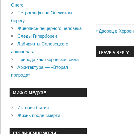
Онего…
Петроглифы на Онежском
берегу
Живопись пещерного человека
Previous
Дворец в Херре
Следы Гипербореи
Навигац
Post:
Лабиринты Соловецкого
по
архипелага
LEAVE A REPLY
Природа как творческая сила
записям
Архитектура — «Вторая
природа»
МИФ О МЕДУЗЕ
История бытия
Жизнь после смерти
СРЕДИЗЕМНОМОРЬЕ