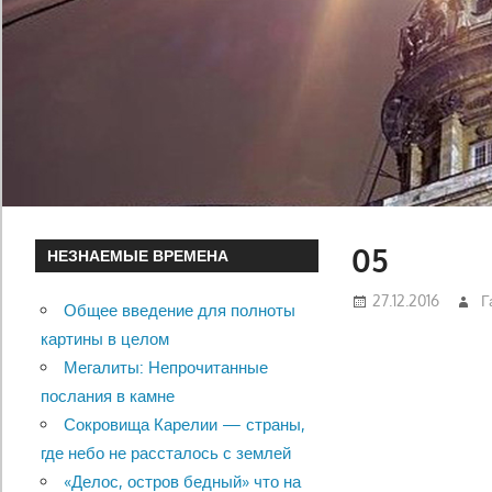
05
НЕЗНАЕМЫЕ ВРЕМЕНА
27.12.2016
Г
Общее введение для полноты
картины в целом
Мегалиты: Непрочитанные
послания в камне
Сокровища Карелии — страны,
где небо не рассталось с землей
«Делос, остров бедный» что на