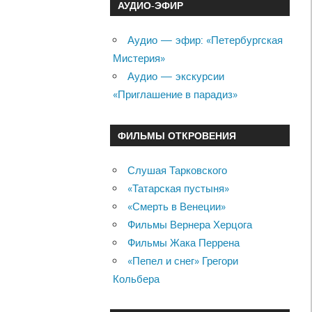
АУДИО-ЭФИР
Аудио — эфир: «Петербургская
Мистерия»
Аудио — экскурсии
«Приглашение в парадиз»
ФИЛЬМЫ ОТКРОВЕНИЯ
Слушая Тарковского
«Татарская пустыня»
«Смерть в Венеции»
Фильмы Вернера Херцога
Фильмы Жака Перрена
«Пепел и снег» Грегори
Кольбера