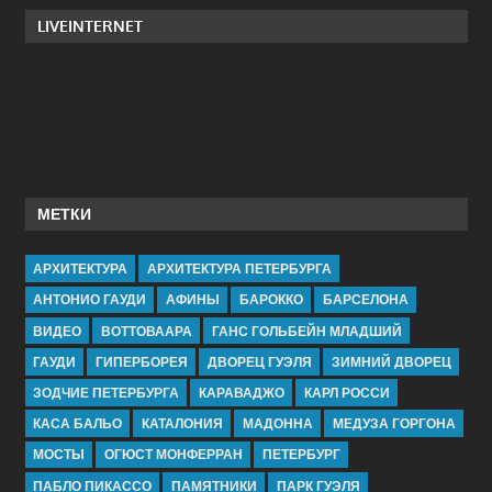
LIVEINTERNET
МЕТКИ
АРХИТЕКТУРА
АРХИТЕКТУРА ПЕТЕРБУРГА
АНТОНИО ГАУДИ
АФИНЫ
БАРОККО
БАРСЕЛОНА
ВИДЕО
ВОТТОВААРА
ГАНС ГОЛЬБЕЙН МЛАДШИЙ
ГАУДИ
ГИПЕРБОРЕЯ
ДВОРЕЦ ГУЭЛЯ
ЗИМНИЙ ДВОРЕЦ
ЗОДЧИЕ ПЕТЕРБУРГА
КАРАВАДЖО
КАРЛ РОССИ
КАСА БАЛЬО
КАТАЛОНИЯ
МАДОННА
МЕДУЗА ГОРГОНА
МОСТЫ
ОГЮСТ МОНФЕРРАН
ПЕТЕРБУРГ
ПАБЛО ПИКАССО
ПАМЯТНИКИ
ПАРК ГУЭЛЯ