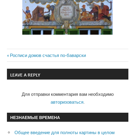
Previous
Росписи домов счастья по-баварски
Навигация
Post:
по
LEAVE A REPLY
записям
Для отправки комментария вам необходимо
авторизоваться
.
НЕЗНАЕМЫЕ ВРЕМЕНА
Общее введение для полноты картины в целом