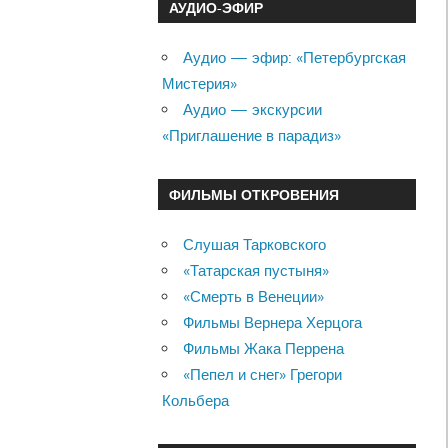
АУДИО-ЭФИР
Аудио — эфир: «Петербургская
Мистерия»
Аудио — экскурсии
«Приглашение в парадиз»
ФИЛЬМЫ ОТКРОВЕНИЯ
Слушая Тарковского
«Татарская пустыня»
«Смерть в Венеции»
Фильмы Вернера Херцога
Фильмы Жака Перрена
«Пепел и снег» Грегори
Кольбера