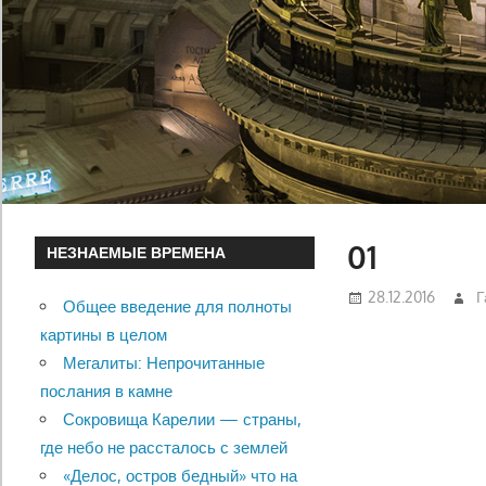
01
НЕЗНАЕМЫЕ ВРЕМЕНА
28.12.2016
Г
Общее введение для полноты
картины в целом
Мегалиты: Непрочитанные
послания в камне
Сокровища Карелии — страны,
где небо не рассталось с землей
«Делос, остров бедный» что на