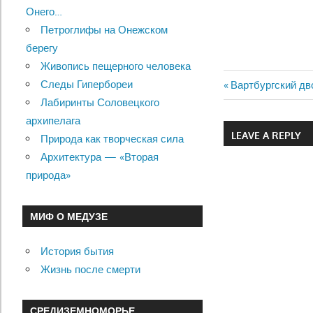
Онего…
Петроглифы на Онежском
берегу
Живопись пещерного человека
Следы Гипербореи
Previous
Вартбургский дв
Навигац
Лабиринты Соловецкого
Post:
архипелага
по
LEAVE A REPLY
Природа как творческая сила
записям
Архитектура — «Вторая
природа»
МИФ О МЕДУЗЕ
История бытия
Жизнь после смерти
СРЕДИЗЕМНОМОРЬЕ