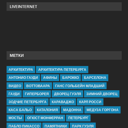
LIVEINTERNET
МЕТКИ
АРХИТЕКТУРА
АРХИТЕКТУРА ПЕТЕРБУРГА
АНТОНИО ГАУДИ
АФИНЫ
БАРОККО
БАРСЕЛОНА
ВИДЕО
ВОТТОВААРА
ГАНС ГОЛЬБЕЙН МЛАДШИЙ
ГАУДИ
ГИПЕРБОРЕЯ
ДВОРЕЦ ГУЭЛЯ
ЗИМНИЙ ДВОРЕЦ
ЗОДЧИЕ ПЕТЕРБУРГА
КАРАВАДЖО
КАРЛ РОССИ
КАСА БАЛЬО
КАТАЛОНИЯ
МАДОННА
МЕДУЗА ГОРГОНА
МОСТЫ
ОГЮСТ МОНФЕРРАН
ПЕТЕРБУРГ
ПАБЛО ПИКАССО
ПАМЯТНИКИ
ПАРК ГУЭЛЯ