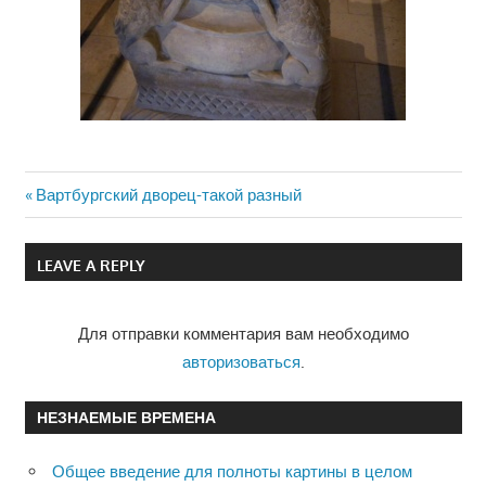
Previous
Вартбургский дворец-такой разный
Навигация
Post:
по
LEAVE A REPLY
записям
Для отправки комментария вам необходимо
авторизоваться
.
НЕЗНАЕМЫЕ ВРЕМЕНА
Общее введение для полноты картины в целом