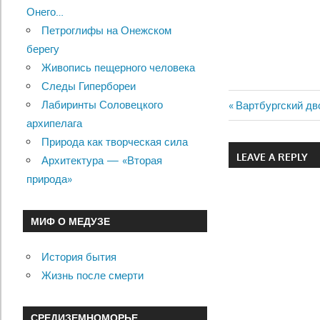
Онего…
Петроглифы на Онежском
берегу
Живопись пещерного человека
Следы Гипербореи
Лабиринты Соловецкого
Previous
Вартбургский дв
Навигац
архипелага
Post:
Природа как творческая сила
по
LEAVE A REPLY
Архитектура — «Вторая
записям
природа»
МИФ О МЕДУЗЕ
История бытия
Жизнь после смерти
СРЕДИЗЕМНОМОРЬЕ