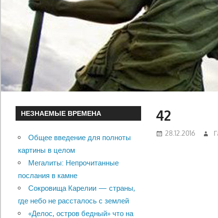
42
НЕЗНАЕМЫЕ ВРЕМЕНА
28.12.2016
Г
Общее введение для полноты
картины в целом
Мегалиты: Непрочитанные
послания в камне
Сокровища Карелии — страны,
где небо не рассталось с землей
«Делос, остров бедный» что на