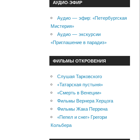
АУДИО-ЭФИР
Аудио — эфир: «Петербургская
Мистерия»
Аудио — экскурсии
«Приглашение в парадиз»
ФИЛЬМЫ ОТКРОВЕНИЯ
Слушая Тарковского
«Татарская пустыня»
«Смерть в Венеции»
Фильмы Вернера Херцога
Фильмы Жака Перрена
«Пепел и снег» Грегори
Кольбера