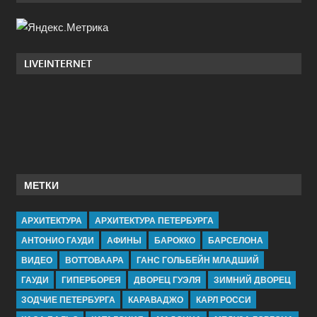
LIVEINTERNET
МЕТКИ
АРХИТЕКТУРА
АРХИТЕКТУРА ПЕТЕРБУРГА
АНТОНИО ГАУДИ
АФИНЫ
БАРОККО
БАРСЕЛОНА
ВИДЕО
ВОТТОВААРА
ГАНС ГОЛЬБЕЙН МЛАДШИЙ
ГАУДИ
ГИПЕРБОРЕЯ
ДВОРЕЦ ГУЭЛЯ
ЗИМНИЙ ДВОРЕЦ
ЗОДЧИЕ ПЕТЕРБУРГА
КАРАВАДЖО
КАРЛ РОССИ