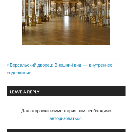
Previous
Версальский дворец: Внешний вид — внутреннее
Навигация
содержание
Post:
по
LEAVE A REPLY
записям
Для отправки комментария вам необходимо
авторизоваться
.