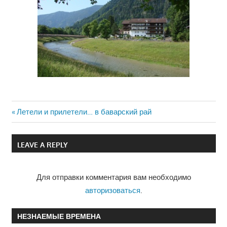
Previous
Летели и прилетели… в баварский рай
Навигация
Post:
по
LEAVE A REPLY
записям
Для отправки комментария вам необходимо
авторизоваться
.
НЕЗНАЕМЫЕ ВРЕМЕНА