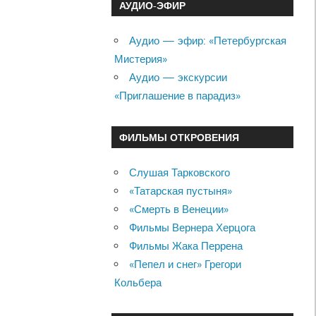
АУДИО-ЭФИР
Аудио — эфир: «Петербургская
Мистерия»
Аудио — экскурсии
«Приглашение в парадиз»
ФИЛЬМЫ ОТКРОВЕНИЯ
Слушая Тарковского
«Татарская пустыня»
«Смерть в Венеции»
Фильмы Вернера Херцога
Фильмы Жака Перрена
«Пепел и снег» Грегори
Кольбера