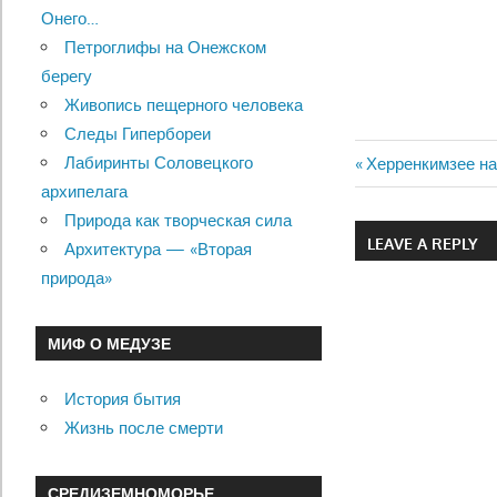
Онего…
Петроглифы на Онежском
берегу
Живопись пещерного человека
Следы Гипербореи
Лабиринты Соловецкого
Previous
Херренкимзее на
Навигац
архипелага
Post:
Природа как творческая сила
по
LEAVE A REPLY
Архитектура — «Вторая
записям
природа»
МИФ О МЕДУЗЕ
История бытия
Жизнь после смерти
СРЕДИЗЕМНОМОРЬЕ