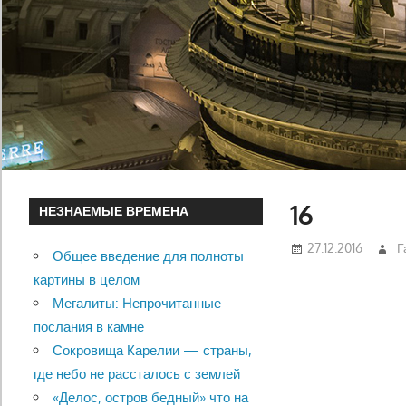
16
НЕЗНАЕМЫЕ ВРЕМЕНА
27.12.2016
Г
Общее введение для полноты
картины в целом
Мегалиты: Непрочитанные
послания в камне
Сокровища Карелии — страны,
где небо не рассталось с землей
«Делос, остров бедный» что на