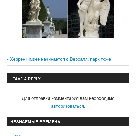
Previous
Херренкимзее начинается с Версаля, парк тоже
Навигация
Post:
по
LEAVE A REPLY
записям
Для отправки комментария вам необходимо
авторизоваться
.
НЕЗНАЕМЫЕ ВРЕМЕНА