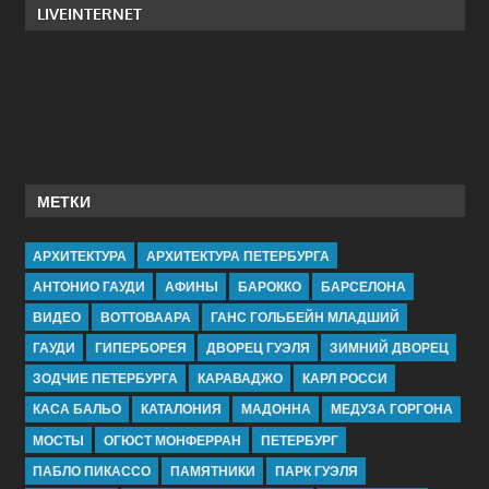
LIVEINTERNET
МЕТКИ
АРХИТЕКТУРА
АРХИТЕКТУРА ПЕТЕРБУРГА
АНТОНИО ГАУДИ
АФИНЫ
БАРОККО
БАРСЕЛОНА
ВИДЕО
ВОТТОВААРА
ГАНС ГОЛЬБЕЙН МЛАДШИЙ
ГАУДИ
ГИПЕРБОРЕЯ
ДВОРЕЦ ГУЭЛЯ
ЗИМНИЙ ДВОРЕЦ
ЗОДЧИЕ ПЕТЕРБУРГА
КАРАВАДЖО
КАРЛ РОССИ
КАСА БАЛЬО
КАТАЛОНИЯ
МАДОННА
МЕДУЗА ГОРГОНА
МОСТЫ
ОГЮСТ МОНФЕРРАН
ПЕТЕРБУРГ
ПАБЛО ПИКАССО
ПАМЯТНИКИ
ПАРК ГУЭЛЯ