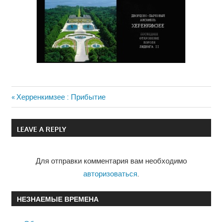
Previous
Херренкимзее : Прибытие
Навигация
Post:
по
LEAVE A REPLY
записям
Для отправки комментария вам необходимо
авторизоваться
.
НЕЗНАЕМЫЕ ВРЕМЕНА