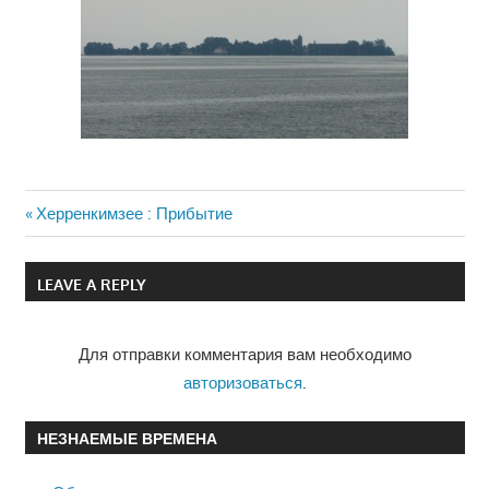
Previous
Херренкимзее : Прибытие
Навигация
Post:
по
LEAVE A REPLY
записям
Для отправки комментария вам необходимо
авторизоваться
.
НЕЗНАЕМЫЕ ВРЕМЕНА