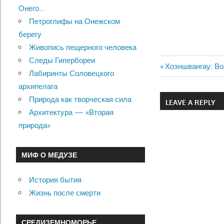
Онего…
Петроглифы на Онежском
берегу
Живопись пещерного человека
Следы Гипербореи
Previous
Хоэншвангау: В
Лабиринты Соловецкого
Навигац
Post:
архипелага
по
Природа как творческая сила
LEAVE A REPLY
Архитектура — «Вторая
записям
природа»
МИФ О МЕДУЗЕ
История бытия
Жизнь после смерти
СРЕДИЗЕМНОМОРЬЕ