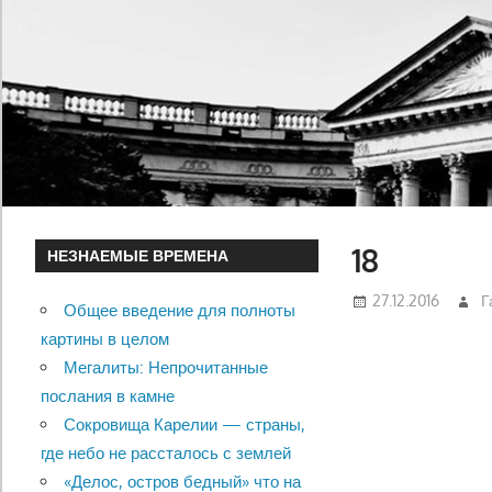
18
НЕЗНАЕМЫЕ ВРЕМЕНА
27.12.2016
Г
Общее введение для полноты
картины в целом
Мегалиты: Непрочитанные
послания в камне
Сокровища Карелии — страны,
где небо не рассталось с землей
«Делос, остров бедный» что на