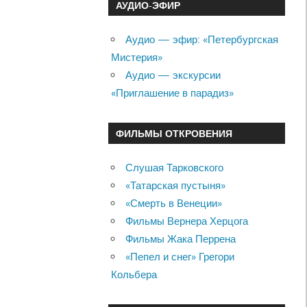
АУДИО-ЭФИР
Аудио — эфир: «Петербургская
Мистерия»
Аудио — экскурсии
«Приглашение в парадиз»
ФИЛЬМЫ ОТКРОВЕНИЯ
Слушая Тарковского
«Татарская пустыня»
«Смерть в Венеции»
Фильмы Вернера Херцога
Фильмы Жака Перрена
«Пепел и снег» Грегори
Кольбера