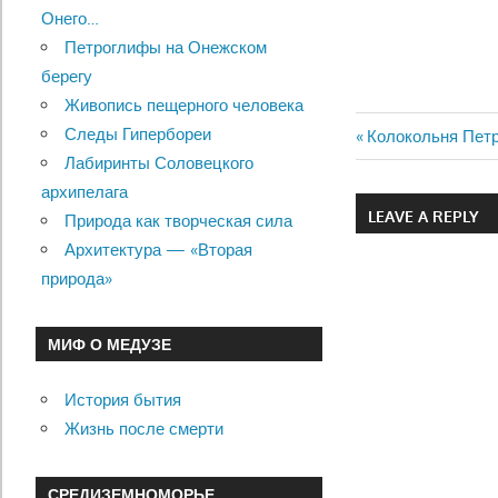
Онего…
Петроглифы на Онежском
берегу
Живопись пещерного человека
Следы Гипербореи
Previous
Колокольня Петр
Навигац
Лабиринты Соловецкого
Post:
архипелага
по
LEAVE A REPLY
Природа как творческая сила
записям
Архитектура — «Вторая
природа»
МИФ О МЕДУЗЕ
История бытия
Жизнь после смерти
СРЕДИЗЕМНОМОРЬЕ