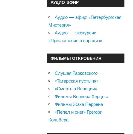
АУДИО-ЭФИР
Аудио — эфир: «Петербургская
Мистерия»
Аудио — экскурсии
«Приглашение в парадиз»
ФИЛЬМЫ ОТКРОВЕНИЯ
Слушая Тарковского
«Татарская пустыня»
«Смерть в Венеции»
Фильмы Вернера Херцога
Фильмы Жака Перрена
«Пепел и снег» Грегори
Кольбера