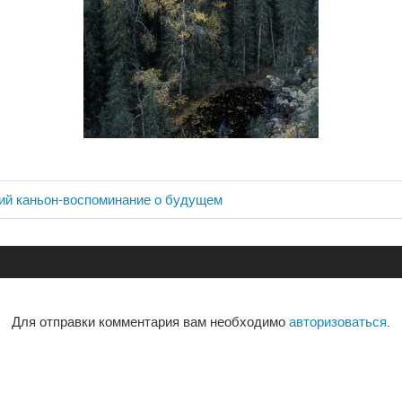
ий каньон-воспоминание о будущем
ия
Для отправки комментария вам необходимо
авторизоваться
.