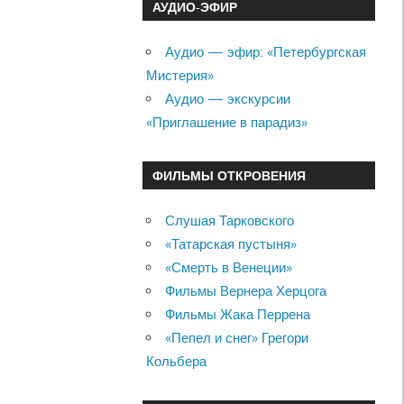
АУДИО-ЭФИР
Аудио — эфир: «Петербургская
Мистерия»
Аудио — экскурсии
«Приглашение в парадиз»
ФИЛЬМЫ ОТКРОВЕНИЯ
Слушая Тарковского
«Татарская пустыня»
«Смерть в Венеции»
Фильмы Вернера Херцога
Фильмы Жака Перрена
«Пепел и снег» Грегори
Кольбера