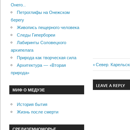
Онего…
Петроглифы на Онежском
берегу
Живопись пещерного человека
Следы Гипербореи
Лабиринты Соловецкого
архипелага
Природа как творческая сила
Previous
Север. Карельск
Архитектура — «Вторая
Навигац
Post:
природа»
по
LEAVE A REPLY
МИФ О МЕДУЗЕ
записям
История бытия
Жизнь после смерти
СРЕДИЗЕМНОМОРЬЕ