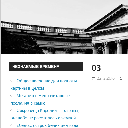
03
НЕЗНАЕМЫЕ ВРЕМЕНА
22.12.2016
Г
Общее введение для полноты
картины в целом
Мегалиты: Непрочитанные
послания в камне
Сокровища Карелии — страны,
где небо не рассталось с землей
«Делос, остров бедный» что на