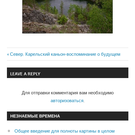
Previous
Север. Карельский каньон-воспоминание о будущем
Навигация
Post:
по
LEAVE A REPLY
записям
Для отправки комментария вам необходимо
авторизоваться
.
НЕЗНАЕМЫЕ ВРЕМЕНА
Общее введение для полноты картины в целом