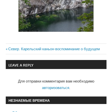
Previous
Север. Карельский каньон-воспоминание о будущем
Навигация
Post:
по
LEAVE A REPLY
записям
Для отправки комментария вам необходимо
авторизоваться
.
НЕЗНАЕМЫЕ ВРЕМЕНА