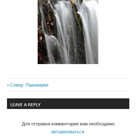
Previous
Север. Паанаярви
Навигация
Post:
по
LEAVE A REPLY
записям
Для отправки комментария вам необходимо
авторизоваться
.