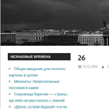
26
НЕЗНАЕМЫЕ ВРЕМЕНА
22.12.2016
Г
Общее введение для полноты
картины в целом
Мегалиты: Непрочитанные
послания в камне
Сокровища Карелии — страны,
где небо не рассталось с землей
«Делос, остров бедный» что на