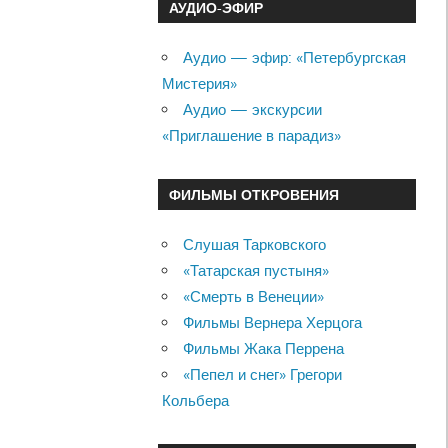
АУДИО-ЭФИР
Аудио — эфир: «Петербургская
Мистерия»
Аудио — экскурсии
«Приглашение в парадиз»
ФИЛЬМЫ ОТКРОВЕНИЯ
Слушая Тарковского
«Татарская пустыня»
«Смерть в Венеции»
Фильмы Вернера Херцога
Фильмы Жака Перрена
«Пепел и снег» Грегори
Кольбера