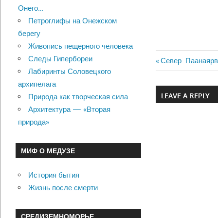
Онего…
Петроглифы на Онежском
берегу
Живопись пещерного человека
Следы Гипербореи
Previous
Север. Паанаяр
Навигац
Лабиринты Соловецкого
Post:
архипелага
по
LEAVE A REPLY
Природа как творческая сила
записям
Архитектура — «Вторая
природа»
МИФ О МЕДУЗЕ
История бытия
Жизнь после смерти
СРЕДИЗЕМНОМОРЬЕ