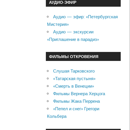
АУДИО-ЭФИР
Аудио — эфир: «Петербургская
Мистерия»
Аудио — экскурсии
«Приглашение в парадиз»
ФИЛЬМЫ ОТКРОВЕНИЯ
Слушая Тарковского
«Татарская пустыня»
«Смерть в Венеции»
Фильмы Вернера Херцога
Фильмы Жака Перрена
«Пепел и снег» Грегори
Кольбера