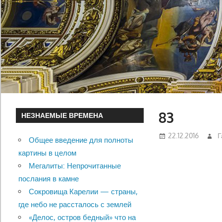
83
НЕЗНАЕМЫЕ ВРЕМЕНА
22.12.2016
Г
Общее введение для полноты
картины в целом
Мегалиты: Непрочитанные
послания в камне
Сокровища Карелии — страны,
где небо не рассталось с землей
«Делос, остров бедный» что на