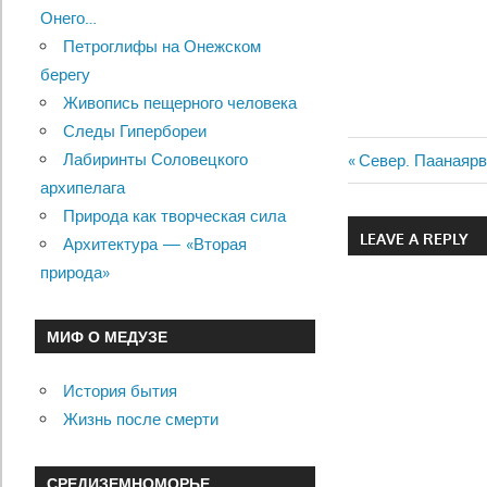
Онего…
Петроглифы на Онежском
берегу
Живопись пещерного человека
Следы Гипербореи
Лабиринты Соловецкого
Previous
Север. Паанаяр
Навигац
архипелага
Post:
Природа как творческая сила
по
LEAVE A REPLY
Архитектура — «Вторая
записям
природа»
МИФ О МЕДУЗЕ
История бытия
Жизнь после смерти
СРЕДИЗЕМНОМОРЬЕ