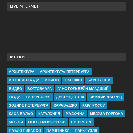
LIVEINTERNET
МЕТКИ
АРХИТЕКТУРА
АРХИТЕКТУРА ПЕТЕРБУРГА
АНТОНИО ГАУДИ
АФИНЫ
БАРОККО
БАРСЕЛОНА
ВИДЕО
ВОТТОВААРА
ГАНС ГОЛЬБЕЙН МЛАДШИЙ
ГАУДИ
ГИПЕРБОРЕЯ
ДВОРЕЦ ГУЭЛЯ
ЗИМНИЙ ДВОРЕЦ
ЗОДЧИЕ ПЕТЕРБУРГА
КАРАВАДЖО
КАРЛ РОССИ
КАСА БАЛЬО
КАТАЛОНИЯ
МАДОННА
МЕДУЗА ГОРГОНА
МОСТЫ
ОГЮСТ МОНФЕРРАН
ПЕТЕРБУРГ
ПАБЛО ПИКАССО
ПАМЯТНИКИ
ПАРК ГУЭЛЯ