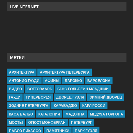
LIVEINTERNET
МЕТКИ
АРХИТЕКТУРА
АРХИТЕКТУРА ПЕТЕРБУРГА
АНТОНИО ГАУДИ
АФИНЫ
БАРОККО
БАРСЕЛОНА
ВИДЕО
ВОТТОВААРА
ГАНС ГОЛЬБЕЙН МЛАДШИЙ
ГАУДИ
ГИПЕРБОРЕЯ
ДВОРЕЦ ГУЭЛЯ
ЗИМНИЙ ДВОРЕЦ
ЗОДЧИЕ ПЕТЕРБУРГА
КАРАВАДЖО
КАРЛ РОССИ
КАСА БАЛЬО
КАТАЛОНИЯ
МАДОННА
МЕДУЗА ГОРГОНА
МОСТЫ
ОГЮСТ МОНФЕРРАН
ПЕТЕРБУРГ
ПАБЛО ПИКАССО
ПАМЯТНИКИ
ПАРК ГУЭЛЯ