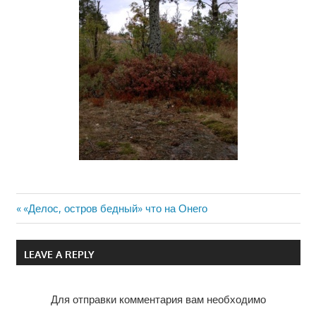
Previous
«Делос, остров бедный» что на Онего
Навигация
Post:
по
LEAVE A REPLY
записям
Для отправки комментария вам необходимо