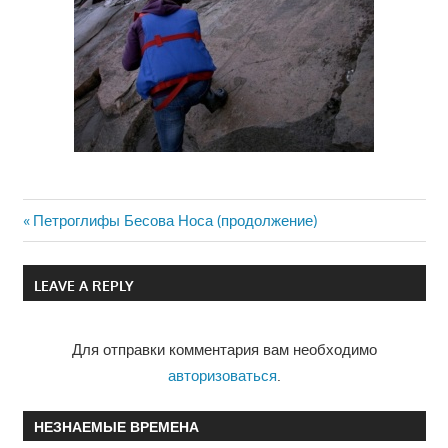
Previous
Петроглифы Бесова Носа (продолжение)
Навигация
Post:
по
LEAVE A REPLY
записям
Для отправки комментария вам необходимо
авторизоваться
.
НЕЗНАЕМЫЕ ВРЕМЕНА