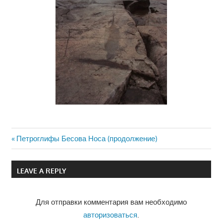
Previous
Петроглифы Бесова Носа (продолжение)
Навигация
Post:
по
LEAVE A REPLY
записям
Для отправки комментария вам необходимо
авторизоваться
.