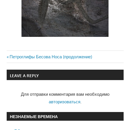
Previous
Петроглифы Бесова Носа (продолжение)
Навигация
Post:
по
LEAVE A REPLY
записям
Для отправки комментария вам необходимо
авторизоваться
.
НЕЗНАЕМЫЕ ВРЕМЕНА