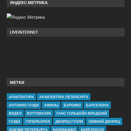
ЯНДЕКС.МЕТРИКА
LIVEINTERNET
МЕТКИ
АРХИТЕКТУРА
АРХИТЕКТУРА ПЕТЕРБУРГА
АНТОНИО ГАУДИ
АФИНЫ
БАРОККО
БАРСЕЛОНА
ВИДЕО
ВОТТОВААРА
ГАНС ГОЛЬБЕЙН МЛАДШИЙ
ГАУДИ
ГИПЕРБОРЕЯ
ДВОРЕЦ ГУЭЛЯ
ЗИМНИЙ ДВОРЕЦ
ЗОДЧИЕ ПЕТЕРБУРГА
КАРАВАДЖО
КАРЛ РОССИ