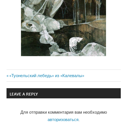
Previous
«Туонельский лебедь» из «Калевалы»
Навигация
Post:
по
LEAVE A REPLY
записям
Для отправки комментария вам необходимо
авторизоваться
.