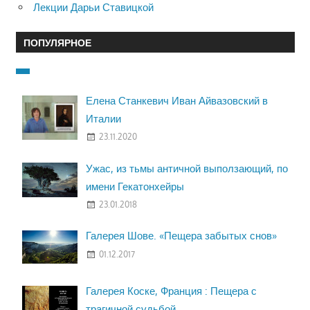
Лекции Дарьи Ставицкой
ПОПУЛЯРНОЕ
Елена Станкевич Иван Айвазовский в
Италии
23.11.2020
Ужас, из тьмы античной выползающий, по
имени Гекатонхейры
23.01.2018
Галерея Шове. «Пещера забытых снов»
01.12.2017
Галерея Коске, Франция : Пещера с
трагичной судьбой