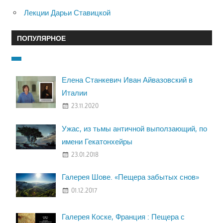
Лекции Дарьи Ставицкой
ПОПУЛЯРНОЕ
Елена Станкевич Иван Айвазовский в
Италии
23.11.2020
Ужас, из тьмы античной выползающий, по
имени Гекатонхейры
23.01.2018
Галерея Шове. «Пещера забытых снов»
01.12.2017
Галерея Коске, Франция : Пещера с