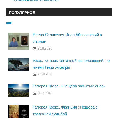
ПОПУЛЯРНОЕ
Елена Станкевич Иван Айвазовский в
Италии
23.11.2020
Ужас, из тьмы античной выползающий, по
имени Гекатонхейры
23.01.2018
Галерея Шове. «Пещера забытых снов»
01.12.2017
Галерея Коске, Франция : Пещера с
трагичной судьбой