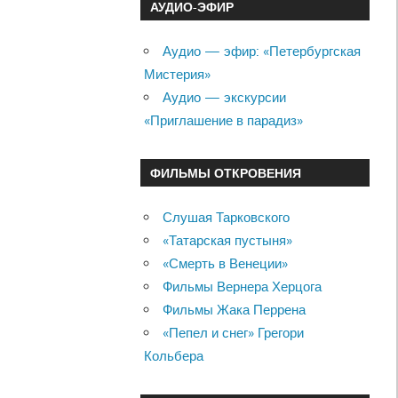
АУДИО-ЭФИР
Аудио — эфир: «Петербургская
Мистерия»
Аудио — экскурсии
«Приглашение в парадиз»
ФИЛЬМЫ ОТКРОВЕНИЯ
Слушая Тарковского
«Татарская пустыня»
«Смерть в Венеции»
Фильмы Вернера Херцога
Фильмы Жака Перрена
«Пепел и снег» Грегори
Кольбера