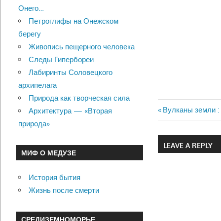
Онего…
Петроглифы на Онежском
берегу
Живопись пещерного человека
Следы Гипербореи
Лабиринты Соловецкого
архипелага
Природа как творческая сила
Previous
Вулканы земли :
Архитектура — «Вторая
Навигац
Post:
природа»
по
LEAVE A REPLY
МИФ О МЕДУЗЕ
записям
История бытия
Жизнь после смерти
СРЕДИЗЕМНОМОРЬЕ