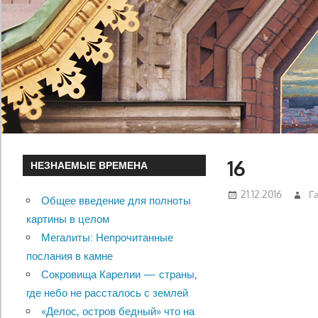
16
НЕЗНАЕМЫЕ ВРЕМЕНА
21.12.2016
Г
Общее введение для полноты
картины в целом
Мегалиты: Непрочитанные
послания в камне
Сокровища Карелии — страны,
где небо не рассталось с землей
«Делос, остров бедный» что на