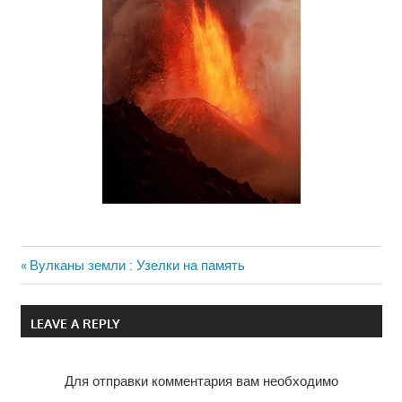
Previous
Вулканы земли : Узелки на память
Навигация
Post:
по
LEAVE A REPLY
записям
Для отправки комментария вам необходимо