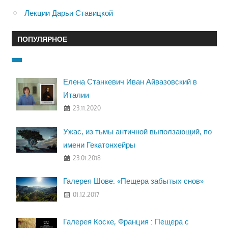
Лекции Дарьи Ставицкой
ПОПУЛЯРНОЕ
Елена Станкевич Иван Айвазовский в
Италии
23.11.2020
Ужас, из тьмы античной выползающий, по
имени Гекатонхейры
23.01.2018
Галерея Шове. «Пещера забытых снов»
01.12.2017
Галерея Коске, Франция : Пещера с