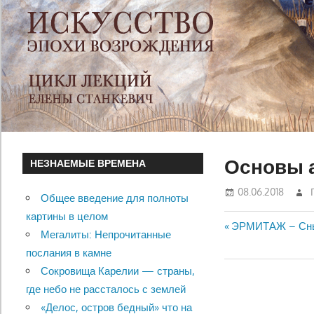
Основы 
НЕЗНАЕМЫЕ ВРЕМЕНА
08.06.2018
Общее введение для полноты
картины в целом
Previous
ЭРМИТАЖ – Сны 
Мегалиты: Непрочитанные
Навигац
Post:
послания в камне
по
Сокровища Карелии — страны,
где небо не рассталось с землей
записям
«Делос, остров бедный» что на