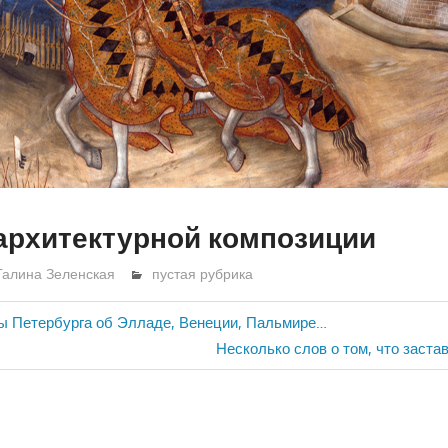
архитектурной композиции
Галина Зеленская
пустая рубрика
Петербурга об Элладе, Венеции, Пальмире…
ия
Next
Несколько слов о том, что заста
Post: