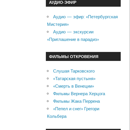
АУДИО-ЭФИР
Аудио — эфир: «Петербургская
Мистерия»
Аудио — экскурсии
«Приглашение в парадиз»
ФИЛЬМЫ ОТКРОВЕНИЯ
Слушая Тарковского
«Татарская пустыня»
«Смерть в Венеции»
Фильмы Вернера Херцога
Фильмы Жака Перрена
«Пепел и снег» Грегори
Кольбера