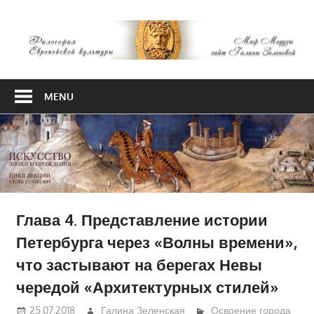
Skip
М
to
content
М
Философия
Европейской
MENU
культуры
Глава 4. Представление истории
Петербурга через «Волны времени»,
что застывают на берегах Невы
чередой «Архитектурных стилей»
25.07.2018
Галина Зеленская
Освоение города