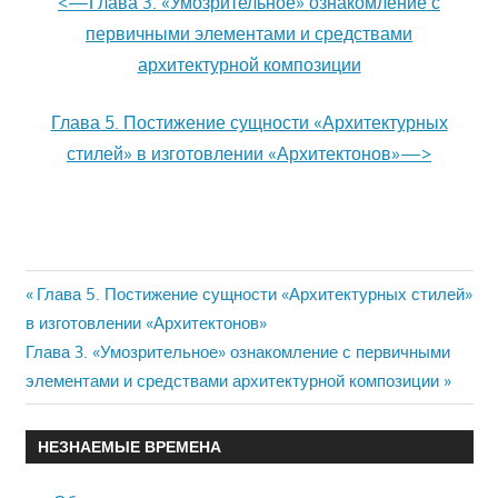
<—Глава 3. «Умозрительное» ознакомление с
первичными элементами и средствами
архитектурной композиции
Глава 5. Постижение сущности «Архитектурных
стилей» в изготовлении «Архитектонов»—>
Previous
Глава 5. Постижение сущности «Архитектурных стилей»
Навигация
в изготовлении «Архитектонов»
Post:
Next
Глава 3. «Умозрительное» ознакомление с первичными
по
Post:
элементами и средствами архитектурной композиции
записям
НЕЗНАЕМЫЕ ВРЕМЕНА